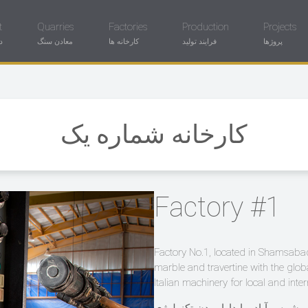
t
Quarries
Factories
Production
Projects
پروژها
فرایند تولید
کارخانه ها
معادن سنگ
د
کارخانه شماره یک
Factory #1
Factory No.1, located in Shamsabad
marble and travertine with the glo
Italian machinery for local and inte