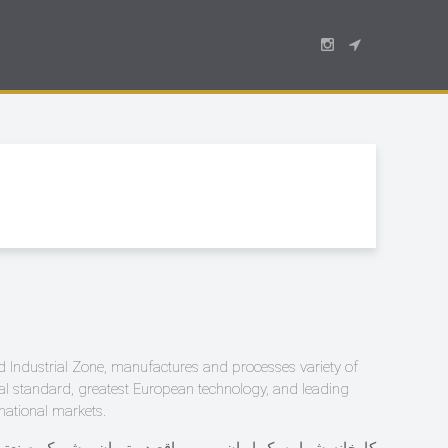
 Industrial Zone, manufactures and processes variety of
bal standard, greatest European technology, and leading
rnational markets.