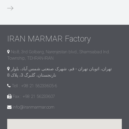
IRAN MARMAR Factory
No.8, 3rd Golbarg, Narenjestan blvd., Shamsabad Ind.
Township, TEHRAN-IRAN
تهران، اتوبان تهران - قم، شهرک صنعتی شمس آباد، بلوار
نارنجستان، گلبرگ 3، پلاک 8
Tell : +98 21 56233605-6
Fax : +98 21 56233607
info@iranmarmar.com