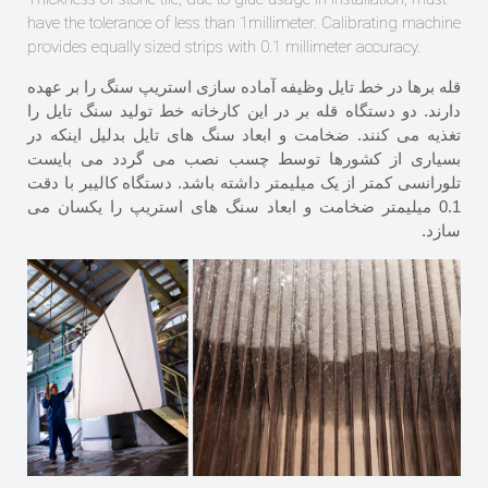
have the tolerance of less than 1millimeter. Calibrating machine
provides equally sized strips with 0.1 millimeter accuracy.
قله برها در خط تایل وظیفه آماده سازی استریپ سنگ را بر عهده
دارند. دو دستگاه قله بر در این کارخانه خط تولید سنگ تایل را
تغذیه می کنند. ضخامت و ابعاد سنگ های تایل بدلیل اینکه در
بسیاری از کشورها توسط چسب نصب می گردد می بایست
تلورانسی کمتر از یک میلیمتر داشته باشد. دستگاه کالیبر با دقت
0.1 میلیمتر ضخامت و ابعاد سنگ های استریپ را یکسان می
سازد.